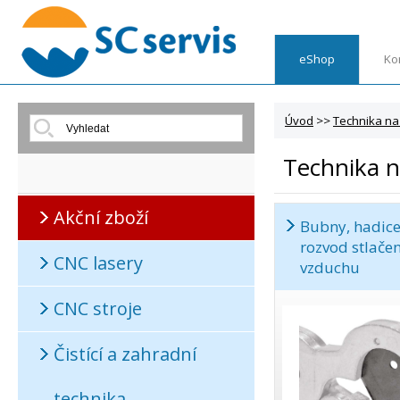
eShop
Ko
Úvod
>>
Technika na
Technika n
Akční zboží
Bubny, hadice
rozvod stlače
CNC lasery
vzduchu
CNC stroje
Čistící a zahradní
technika