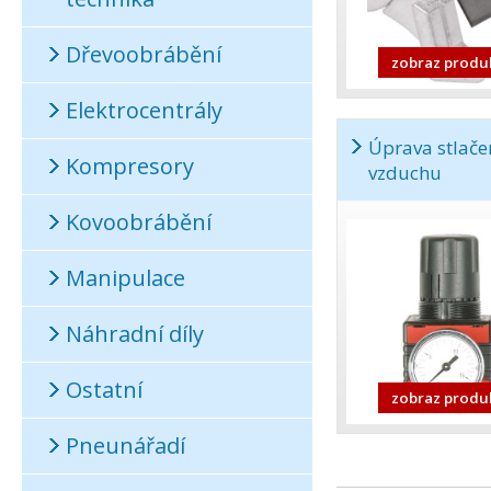
Dřevoobrábění
zobraz produ
Elektrocentrály
Úprava stlač
Kompresory
vzduchu
Kovoobrábění
Manipulace
Náhradní díly
Ostatní
zobraz produ
Pneunářadí