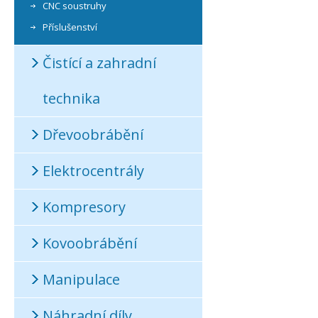
CNC soustruhy
Příslušenství
Čistící a zahradní
technika
Dřevoobrábění
Elektrocentrály
Kompresory
Kovoobrábění
Manipulace
Náhradní díly