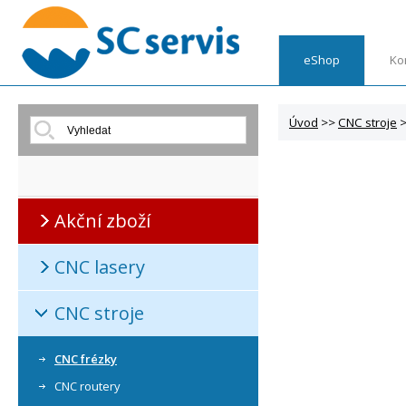
eShop
Ko
Úvod
>>
CNC stroje
Akční zboží
CNC lasery
CNC stroje
CNC frézky
CNC routery