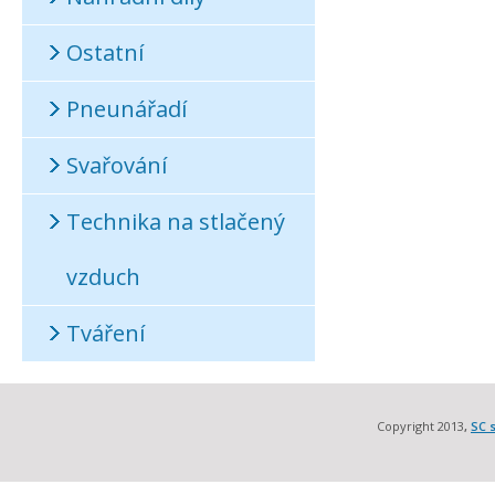
Ostatní
Pneunářadí
Svařování
Technika na stlačený
vzduch
Tváření
Copyright 2013
,
SC s