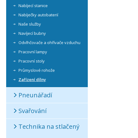
Nabíjecí stanice
Nabíječky autobaterií
Naše služby
Navíjecí bubny
Odvlhčovače a ohřívače vzduchu
Pracovní lampy
Pracovní stoly
Průmyslové rohože
Zařízení dílny
Pneunářadí
Svařování
Technika na stlačený