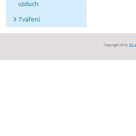
vzduch
Tváření
Copyright 2013
,
SC s