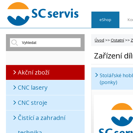
eShop
Ko
Úvod
>>
Ostatní
>>
Z
Zařízení dí
Akční zboží
Stolářské hobl
(ponky)
CNC lasery
CNC stroje
Čistící a zahradní
technika