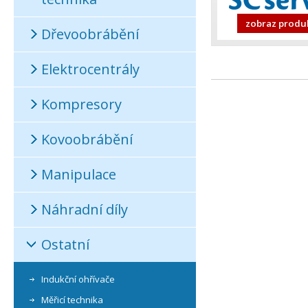
zobraz produ
Dřevoobrábění
Elektrocentrály
Kompresory
Kovoobrábění
Manipulace
Náhradní díly
Ostatní
Indukční ohřívače
Měřicí technika